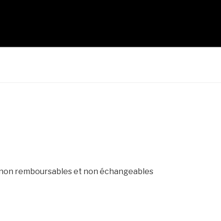
AVIATION ROUYN-NOR
9-797-6010
t non remboursables et non échangeables